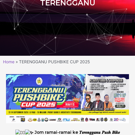
TERENGGANU
Home
TERENGGANU PUSHBIKE CUP 2025
Jom ramai-ramai ke 𝑻𝒆𝒓𝒆𝒏𝒈𝒈𝒂𝒏𝒖 𝑷𝒖𝒔𝒉 𝑩𝒊𝒌𝒆