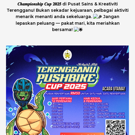
𝑪𝒉𝒂𝒎𝒑𝒊𝒐𝒏𝒔𝒉𝒊𝒑 𝑪𝒖𝒑 𝟐𝟎𝟐𝟓 di Pusat Sains & Kreativiti
Terengganu! Bukan sekadar kejuaraan, pelbagai aktiviti
menarik menanti anda sekeluarga.
Jangan
lepaskan peluang — pakat mari, kita meriahkan
bersama!