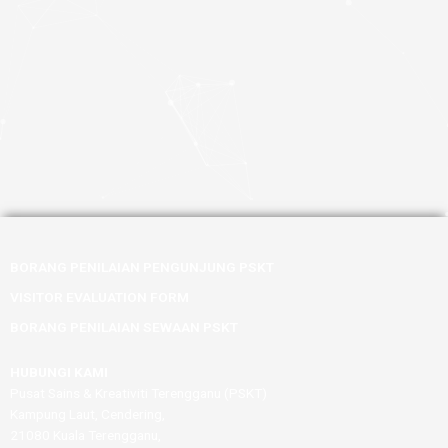
BORANG PENILAIAN PENGUNJUNG PSKT
VISITOR EVALUATION FORM
BORANG PENILAIAN SEWAAN PSKT
HUBUNGI KAMI
Pusat Sains & Kreativiti Terengganu (PSKT)
Kampung Laut, Cendering,
21080 Kuala Terengganu,