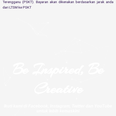
Terengganu (PSKT). Bayaran akan dikenakan berdasarkan jarak anda
dari LTSM ke PSKT
Be Inspired, Be
Creative
Ikuti kami di
Facebook
,
Instagram
,
Twitter
dan
YouTube
untuk lebih kemaskini